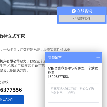
在线咨询
销售部李经理
00数控立式车床
，手动卡盘，广数控制系统，经济实惠性价比高
请您留言
机床有限公司
致力于数控立车,数控专机,铣打机等数控专用机
生产,机床加工精度高,性能可靠,厂家直营,价格实惠,为客户提
您的留言我会尽快给你您一个满意
整套设备解决方案。
答复
13296377556
务热线
96377556
联系我们