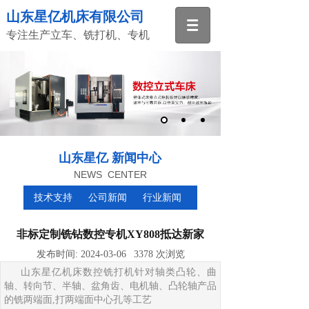
山东星亿机床有限公司
专注生产立车、铣打机、专机
山东星亿 新闻中心
NEWS CENTER
技术支持
公司新闻
行业新闻
非标定制铣钻数控专机XY808抵达新家
发布时间:
2024-03-06
3378
次浏览
山东星亿机床数控铣打机针对轴类凸轮、曲
轴、转向节、半轴、盆角齿、电机轴、凸轮轴产品
的铣两端面,打两端面中心孔等工艺