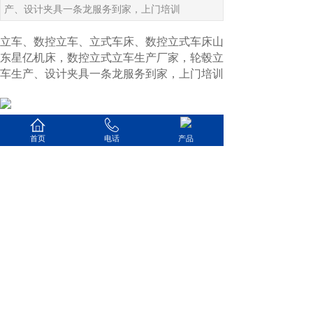
产、设计夹具一条龙服务到家，上门培训
立车、数控立车、立式车床、数控立式车床山
东星亿机床，数控立式立车生产厂家，轮毂立
车生产、设计夹具一条龙服务到家，上门培训
上一篇：
【立式三轴铣打机】汽......
首页
电话
产品
下一篇：
【数控立式车床案例】......
山东星亿机床有限公司
销售热线：13296377556
企业邮箱：xingyicnc@163.com‬
企业地址：山东省滕州市经济开发区广
源东路668号
备案号:鲁ICP备2021001854号-1