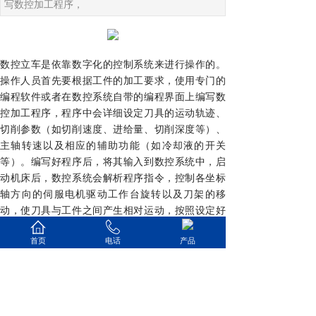
写数控加工程序，
数控立车是依靠数字化的控制系统来进行操作的。
操作人员首先要根据工件的加工要求，使用专门的
编程软件或者在数控系统自带的编程界面上编写数
控加工程序，程序中会详细设定刀具的运动轨迹、
切削参数（如切削速度、进给量、切削深度等）、
主轴转速以及相应的辅助功能（如冷却液的开关
等）。编写好程序后，将其输入到数控系统中，启
动机床后，数控系统会解析程序指令，控制各坐标
轴方向的伺服电机驱动工作台旋转以及刀架的移
动，使刀具与工件之间产生相对运动，按照设定好
的轨迹和参数对工件进行切削加工，从而加工出符
首页
电话
产品
合要求的零件。
上一篇：
转向节铣钻一体机
下一篇：
数控立式双工位车磨一......